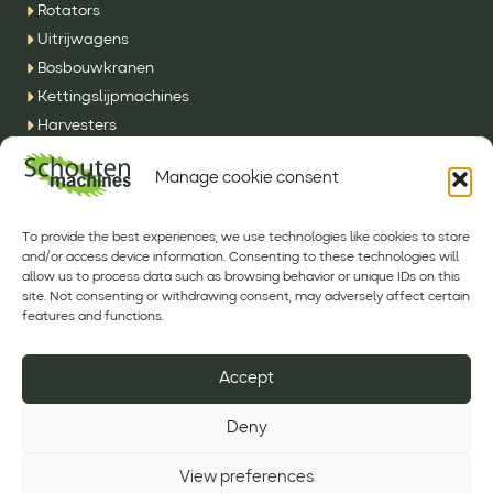
Rotators
Uitrijwagens
Bosbouwkranen
Kettingslijpmachines
Harvesters
SFE Machines
Manage cookie consent
Overig
CONTACT
To provide the best experiences, we use technologies like cookies to store
and/or access device information. Consenting to these technologies will
allow us to process data such as browsing behavior or unique IDs on this
Phone:
+31 (0) 493 342210
site. Not consenting or withdrawing consent, may adversely affect certain
E-mail:
info@sfeh.nl
features and functions.
Volg ons op
Accept
Deny
View preferences