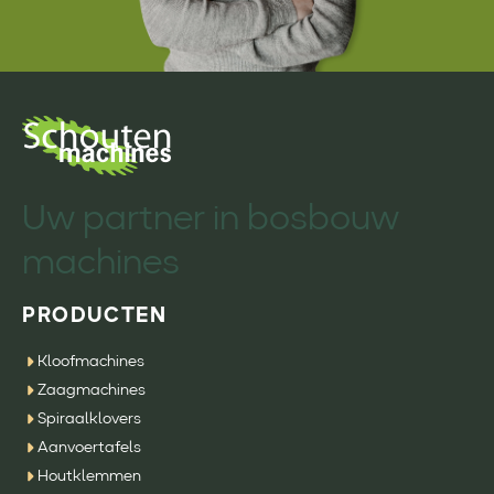
Uw partner in bosbouw
machines
PRODUCTEN
Kloofmachines
Zaagmachines
Spiraalklovers
Aanvoertafels
Houtklemmen