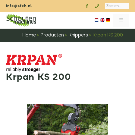
Ga
Search
info@sfeh.nl
naar
de
MENU
inhoud
Home
»
Producten
»
Knippers
»
Krpan KS 200
Krpan KS 200