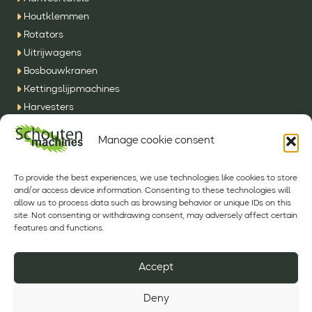
Houtklemmen
Rotators
Uitrijwagens
Bosbouwkranen
Kettingslijpmachines
Harvesters
SFE Machines
Manage cookie consent
Overig
CONTACT
To provide the best experiences, we use technologies like cookies to store
and/or access device information. Consenting to these technologies will
allow us to process data such as browsing behavior or unique IDs on this
Phone:
+31 (0) 493 342210
site. Not consenting or withdrawing consent, may adversely affect certain
E-mail:
info@sfeh.nl
features and functions.
Volg ons op
Accept
Deny