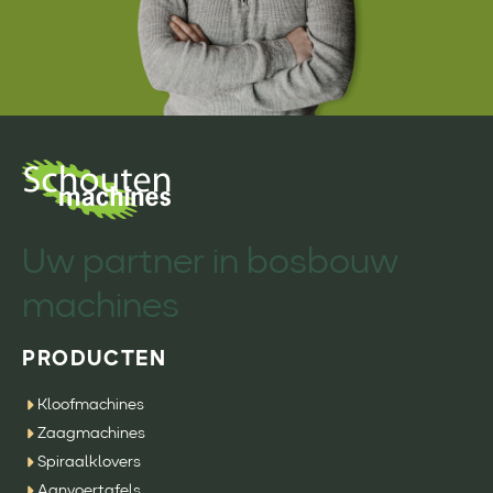
Uw partner in bosbouw
machines
PRODUCTEN
Kloofmachines
Zaagmachines
Spiraalklovers
Aanvoertafels