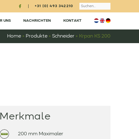
Search
+31 (0) 493 342210
R UNS
NACHRICHTEN
KONTAKT
Home
»
Produkte
»
Schneider
»
Krpan KS 200
Merkmale
200 mm Maximaler