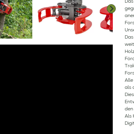
Das
gegr
ane
For
Unse
Das
wei
Hol
För
Tra
Fors
Alle
als 
Die
Entw
den
Als 
Digi