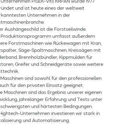
 Unternehmen PIŠEK-Vitli KRPAN wurde 1977
ündet und ist heute eines der weltweit
rkanntesten Unternehmen in der
stmaschinenbranche.
r Aushängeschild ist die Forstseilwinde.
 Produktionsprogramm umfasst außerdem
tere Forstmaschinen wie Rückewagen mit Kran,
zspalter, Säge-Spaltmaschinen, Kreissägen mit
derband, Brennholzbündler, Kippmulden für
ktoren, Greifer und Schneidgeräte sowie weitere
ttechnik.
 Maschinen sind sowohl für den professionellen
auch für den privaten Einsatz geeignet.
se Maschinen sind das Ergebnis unserer eigenen
icklung, jahrelanger Erfahrung und Tests unter
 schwierigsten und härtesten Bedingungen.
Hightech-Unternehmen investieren wir stark in
talisierung und Automatisierung.