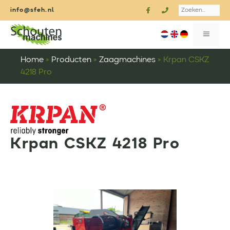
Ga
Search
info@sfeh.nl
naar
de
MENU
inhoud
Home
»
Producten
»
Zaagmachines
»
Krpan CSKZ
4218 Pro
Krpan CSKZ 4218 Pro