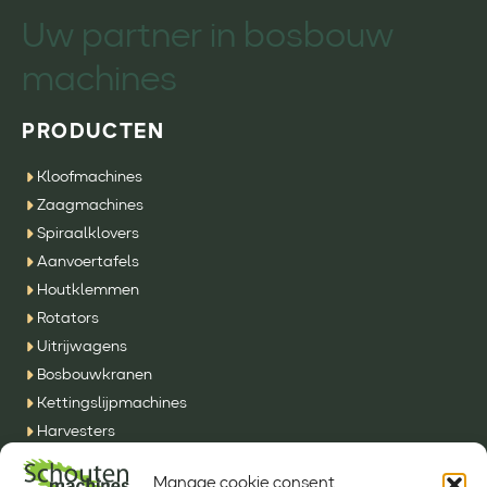
Uw partner in bosbouw
machines
PRODUCTEN
Kloofmachines
Zaagmachines
Spiraalklovers
Aanvoertafels
Houtklemmen
Rotators
Uitrijwagens
Bosbouwkranen
Kettingslijpmachines
Harvesters
SFE Machines
Manage cookie consent