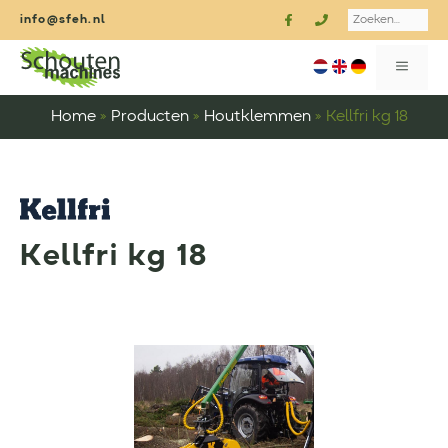
Ga
Search
info@sfeh.nl
naar
de
MENU
inhoud
Home
»
Producten
»
Houtklemmen
»
Kellfri kg 18
Kellfri kg 18