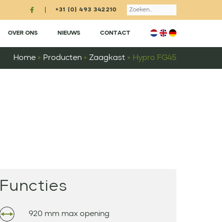
Search
+31 (0) 493 342210
OVER ONS
NIEUWS
CONTACT
Home
»
Producten
»
Zaagkast
»
Hypro FG45
Functies
920 mm max opening