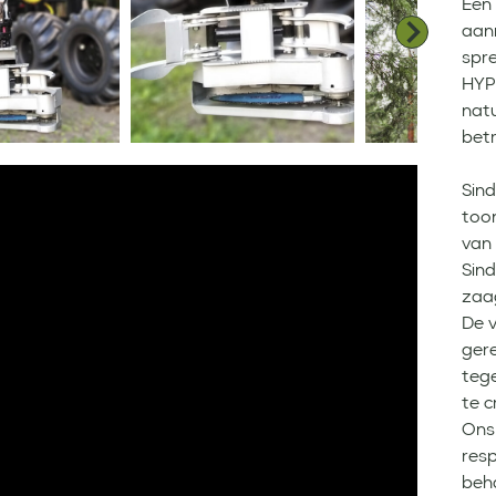
Een
aan
spr
HYP
natu
bet
Sind
too
van
Sind
zaa
De 
ger
teg
te c
Ons
resp
beh