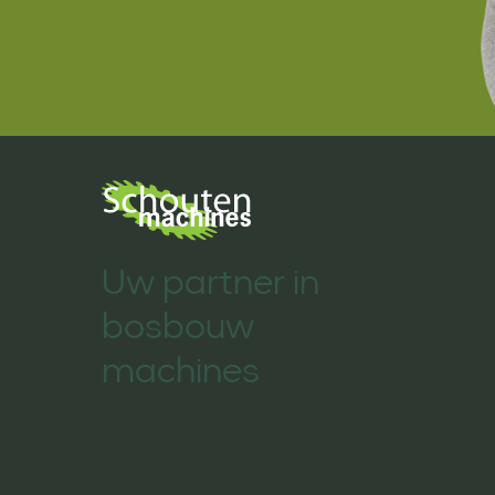
Uw partner in
bosbouw
machines