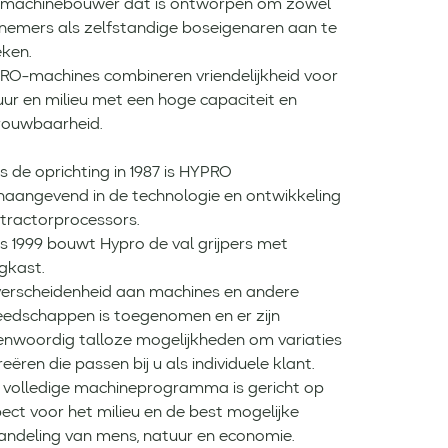
 machinebouwer dat is ontworpen om zowel
nemers als zelfstandige boseigenaren aan te
eken.
RO-machines combineren vriendelijkheid voor
ur en milieu met een hoge capaciteit en
rouwbaarheid.
s de oprichting in 1987 is HYPRO
naangevend in de technologie en ontwikkeling
 tractorprocessors.
s 1999 bouwt Hypro de val grijpers met
gkast.
verscheidenheid aan machines en andere
eedschappen is toegenomen en er zijn
enwoordig talloze mogelijkheden om variaties
reëren die passen bij u als individuele klant.
 volledige machineprogramma is gericht op
ect voor het milieu en de best mogelijke
andeling van mens, natuur en economie.