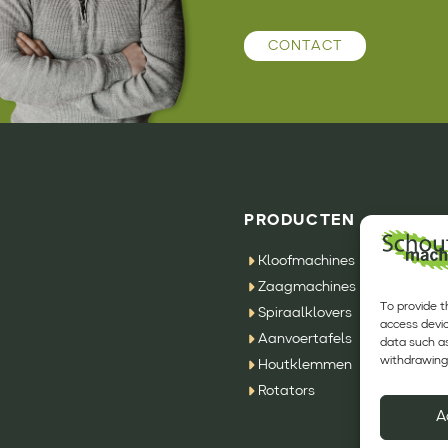
CONTACT
PRODUCTEN
Kloofmachines
Zaagmachines
To provide t
Spiraalklovers
access devic
Aanvoertafels
data such as
withdrawing 
Houtklemmen
Rotators
A