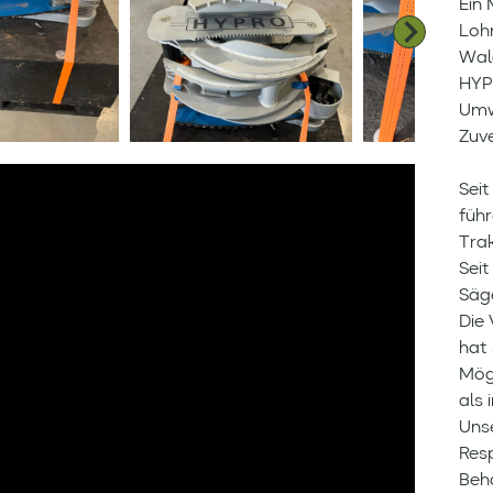
Ein 
Loh
Wal
HYP
Umw
Zuve
Seit
füh
Tra
Seit
Säg
Die
hat 
Mögl
als 
Uns
Res
Beh