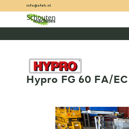
Zum
info@sfeh.nl
Inhalt
springen
Hypro FG 60 FA/EC