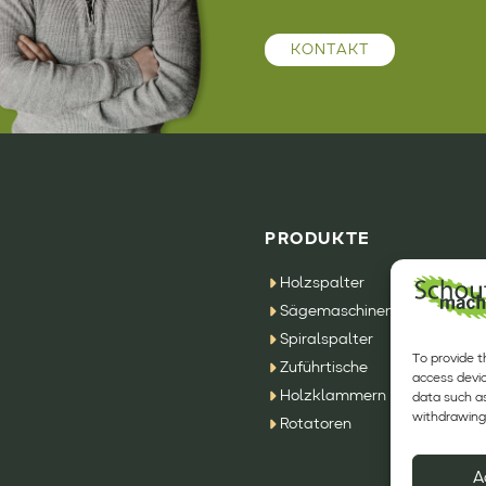
KONTAKT
PRODUKTE
Holzspalter
Sägemaschinen
Spiralspalter
To provide t
Zuführtische
access devic
Holzklammern
data such as
withdrawing 
Rotatoren
A