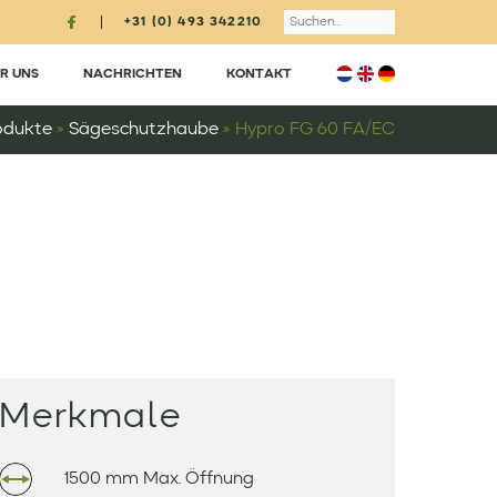
Search
+31 (0) 493 342210
R UNS
NACHRICHTEN
KONTAKT
odukte
»
Sägeschutzhaube
»
Hypro FG 60 FA/EC
Merkmale
1500 mm Max. Öffnung