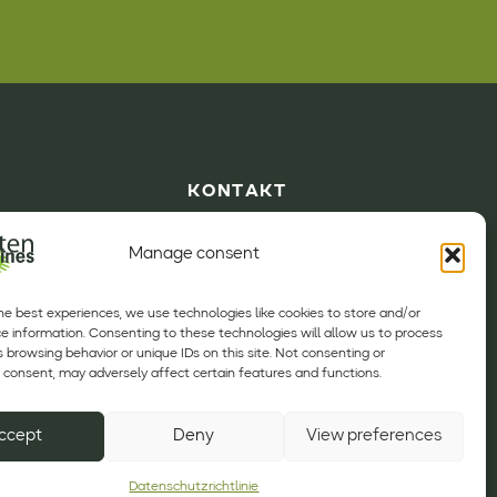
KONTAKT
Telefon:
+31 (0) 493 342210
Rückewagen
Manage consent
E-mail:
info@sfeh.nl
Forstkräne
Kettenschleif-
Folgen Sie uns auf
he best experiences, we use technologies like cookies to store and/or
maschinen
e information. Consenting to these technologies will allow us to process
Harvesters
 browsing behavior or unique IDs on this site. Not consenting or
consent, may adversely affect certain features and functions.
SFE Maschinen
Sonstige
ccept
Deny
View preferences
Datenschutzrichtlinie