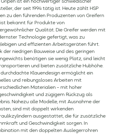
Gripen ist ein hochwertiger schwedischer
teller, der seit 1994 tätig ist. Heute zählt HSP
pen zu den führenden Produzenten von Greifern
 ist bekannt für Produkte von
ergewöhnlicher Qualität. Die Greifer werden mit
ernster Technologie gefertigt, was zu
lebigen und effizienten Arbeitsgeräten führt.
k der niedrigen Bauweise und des geringen
ngewichts benötigen sie wenig Platz, sind leicht
transportieren und bieten zusätzliche Hubhöhe.
 durchdachte Klauendesign ermöglicht ein
elles und reibungsloses Arbeiten mit
rschiedlichen Materialien – mit hoher
lgeschwindigkeit und zügigem Rückzug als
ebnis. Nahezu alle Modelle, mit Ausnahme der
nsten, sind mit doppelt wirkenden
aulikzylindern ausgestattet, die für zusätzliche
mmkraft und Geschwindigkeit sorgen. In
bination mit den doppelten Auslegerrohren