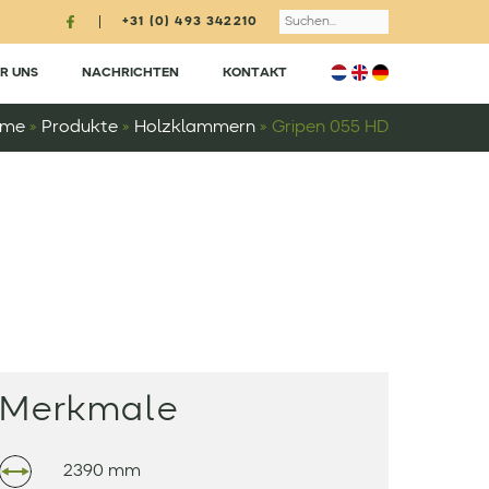
Search
+31 (0) 493 342210
R UNS
NACHRICHTEN
KONTAKT
ome
»
Produkte
»
Holzklammern
»
Gripen 055 HD
Merkmale
2390 mm