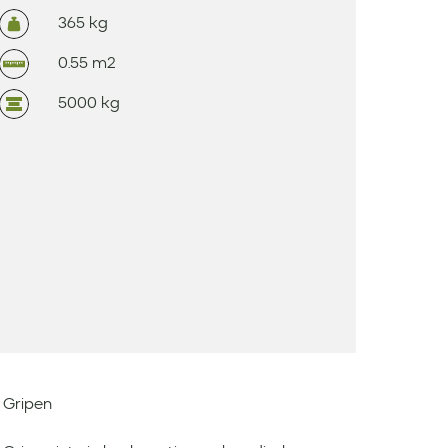
365 kg
0.55 m2
5000 kg
 Gripen