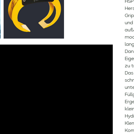
HSP 
Hers
Gri
und
auß
mod
lang
Dan
Eige
zu 
Das
schn
unte
Fül
Erg
klei
Hydr
Kle
Kom