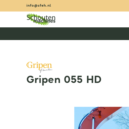
Zum
info@sfeh.nl
Inhalt
springen
Gripen 055 HD