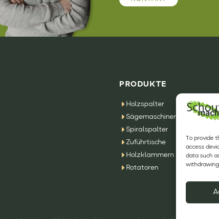
PRODUKTE
Holzspalter
Sägemaschinen
Spiralspalter
To provide t
Zuführtische
access devic
Holzklammern
data such as
withdrawing 
Rotatoren
A